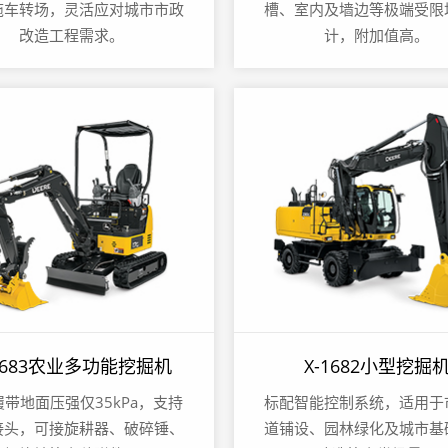
拖车转场，灵活应对城市市政
槽、室内及墙边等极端受限
改造工程需求。
计，附加值高。
-1683农业多功能挖掘机
X-1682小型挖掘
带地面压强仅35kPa，支持
标配智能控制系统，适用于
接头，可接旋耕器、破碎锤、
道铺设、园林绿化及城市基