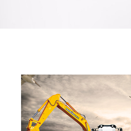
轮
式
挖
掘
机
制
造
商