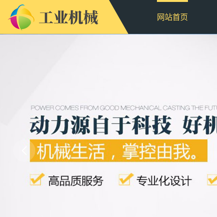
网站首页
九
游
体
育
控
股
技
术
有
限
公
司
-
微
型
挖
掘
机
|
电
动
挖
掘
机
|