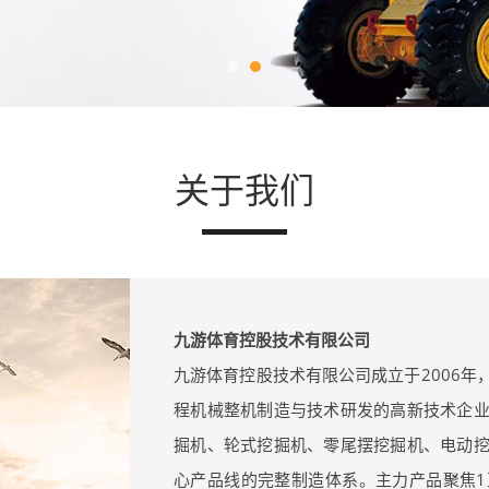
关于我们
九游体育控股技术有限公司
九游体育控股技术有限公司成立于2006
程机械整机制造与技术研发的高新技术企
掘机、轮式挖掘机、零尾摆挖掘机、电动
心产品线的完整制造体系。主力产品聚焦1