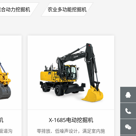
混合动力挖掘机
农业多功能挖掘机
机
X-1685电动挖掘机
管道沟
零排放、低噪声设计，满足室内施