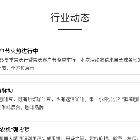
行业动态
客户节火热进行中
25夏季雷沃行暨雷沃客户节隆重举行。本次活动邀请来自全球各地
环节，全方位展示
贸脉动
豆，既有烘焙咖啡豆，也有速溶咖啡。来一小杯尝尝？”循着咖
处咖啡展台。咖啡品牌
农机”强农梦
人精准识别果穗完成采摘；田垄之间，智能旋耕、除草、植保、