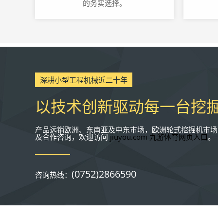
的务实选择。
深耕小型工程机械近二十年
以技术创新驱动每一台挖
产品远销欧洲、东南亚及中东市场，欧洲轮式挖掘机市场20
及合作咨询，欢迎访问
jiuyou.com 九游体育网页入口
。
(0752)2866590
咨询热线：