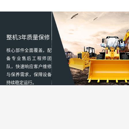
整机3年质量保修
核心部件全面覆盖，配
备专业售后工程师团
队，快速响应客户维修
与保养需求，保障设备
持续稳定运行。