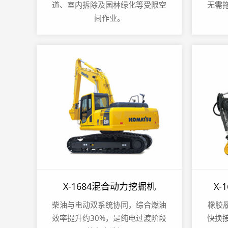
道、室内拆除及园林绿化等受限空
无需
间作业。
X-1684混合动力挖掘机
X
柴油与电动双系统协同，综合燃油
橡胶履
效率提升约30%，是纯电过渡阶段
快换