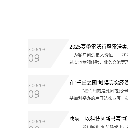
2025夏季雷沃行暨雷沃
2026/08
09
为客户创造更大价值——20
过实地参观体验、业务交流等
在“千丘之国”触摸真实经
2026/08
09
“我们用的是纯阿拉比卡咖啡
基加利举办的卢旺达农业展一
唐忠：以科技创新书写“新
2026/08
金山网讯 葡萄藤架下，机器