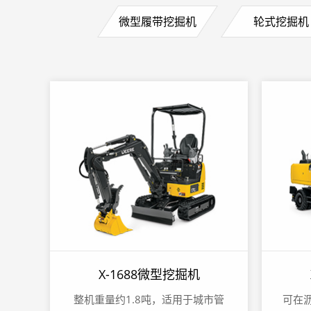
微型履带挖掘机
轮式挖掘机
X-1688微型挖掘机
整机重量约1.8吨，适用于城市管
可在