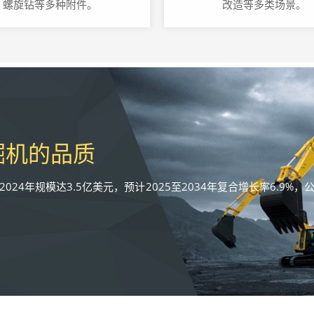
螺旋钻等多种附件。
改造等多类场景。
掘机的品质
24年规模达3.5亿美元，预计2025至2034年复合增长率6.9