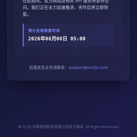
在此期间，官方网站及相关 API 服务将暂停访
问。我们正在全力加速推进，完毕后将立即恢
复。
预计全线恢复时间
2026年08月08日 05:00
如遇紧急业务请联系：
support@vnc0x.com
© 2026 中国首创科技有限公司官方网站. All Rights Reserved.