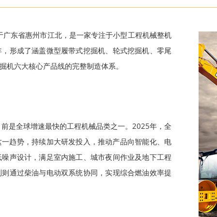
位于广东省惠州市江北，是一家专注于小型工程机械整机
年，形成了涵盖微型履带式挖掘机、轮式挖掘机、零尾
掘机六大核心产品线的完整制造体系。
前是全球增速最快的工程机械品类之一。2025年，全
这一趋势，持续加大研发投入，推动产品向智能化、电
低噪声设计，满足室内施工、城市夜间作业及地下工程
列则通过柴油与电动双系统协同，实现综合燃油效率提