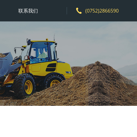
联系我们
联系我们
(0752)2866590
(0752)2866590