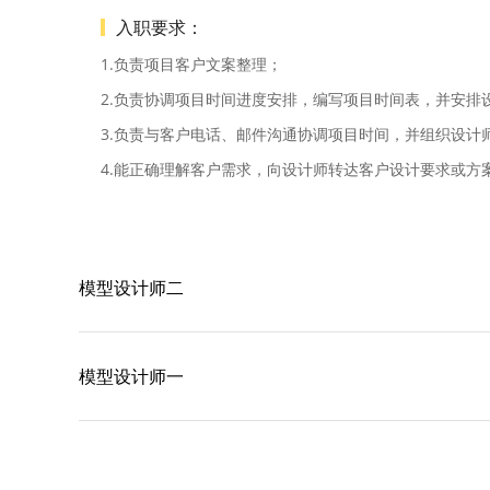
入职要求：
1.负责项目客户文案整理；
2.负责协调项目时间进度安排，编写项目时间表，并安排
3.负责与客户电话、邮件沟通协调项目时间，并组织设计
4.能正确理解客户需求，向设计师转达客户设计要求或方
模型设计师二
模型设计师一