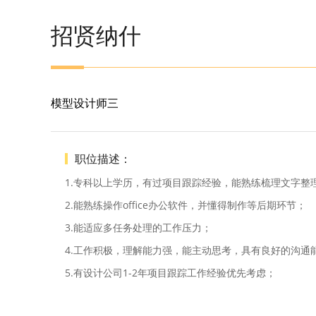
招贤纳什
模型设计师三
职位描述：
1.专科以上学历，有过项目跟踪经验，能熟练梳理文字整
2.能熟练操作office办公软件，并懂得制作等后期环节；
3.能适应多任务处理的工作压力；
4.工作积极，理解能力强，能主动思考，具有良好的沟通
5.有设计公司1-2年项目跟踪工作经验优先考虑；