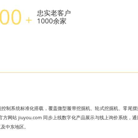
00
忠实老客户
+
1000余家
能控制系统标准化搭载，覆盖微型履带挖掘机、轮式挖掘机、零尾摆
官方网站 jiuyou.com 同步上线数字化产品展示与线上询价系
亚及中东地区。