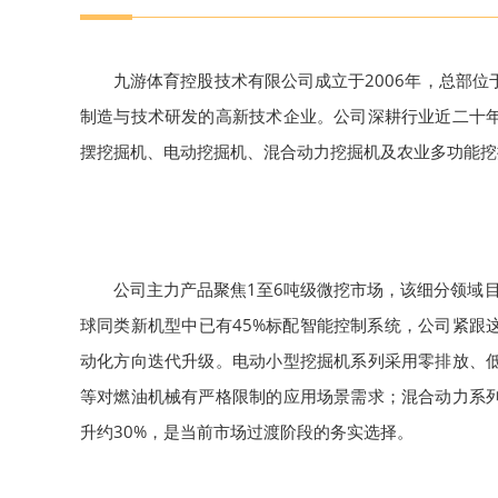
轮
式
挖
掘
机
九游体育控股技术有限公司成立于2006年，总部
制
造
制造与技术研发的高新技术企业。公司深耕行业近二十
商
摆挖掘机、电动挖掘机、混合动力挖掘机及农业多功能挖
公司主力产品聚焦1至6吨级微挖市场，该细分领域目
球同类新机型中已有45%标配智能控制系统，公司紧跟
动化方向迭代升级。电动小型挖掘机系列采用零排放、
等对燃油机械有严格限制的应用场景需求；混合动力系
升约30%，是当前市场过渡阶段的务实选择。