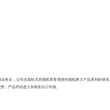
础业务后，公司完成轮式挖掘机和零尾摆挖掘机两大产品系列的研发
优势，产品开始进入东南亚出口市场。