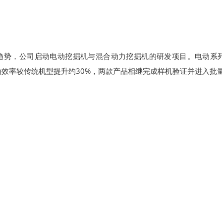
趋势，公司启动电动挖掘机与混合动力挖掘机的研发项目。电动系
效率较传统机型提升约30%，两款产品相继完成样机验证并进入批